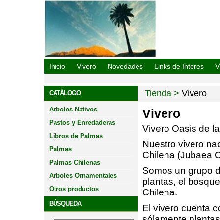
Vivero Oasis De La Campana
Inicio
Vivero
Novedades
Links de Interes
V
Tienda
Vivero
CATÁLOGO
Arboles Nativos
Vivero
Pastos y Enredaderas
Vivero Oasis de 
Libros de Palmas
Nuestro vivero na
Palmas
Chilena (Jubaea Ch
Palmas Chilenas
Somos un grupo de
Arboles Ornamentales
plantas, el bosqu
Otros productos
Chilena.
BÚSQUEDA
El vivero cuenta c
sólamente plantas 