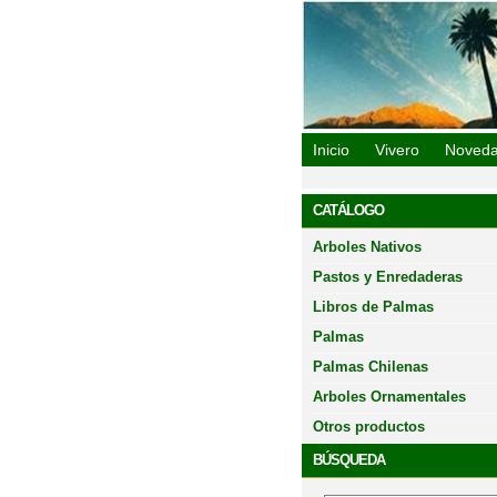
Vivero Oasis 
Inicio
Vivero
Noved
CATÁLOGO
Arboles Nativos
Pastos y Enredaderas
Libros de Palmas
Palmas
Palmas Chilenas
Arboles Ornamentales
OK
TTER
ENVIAR UN MAIL
Otros productos
BÚSQUEDA