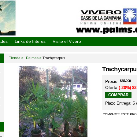
De La Campana
ades
Links de Interes
Visite el Vivero
Tienda
Palmas
Trachycarpus
Trachycarpu
Precio:
$35.000
Oferta:
(-20%)
$2
Plazo Entrega: 5 
COMPARTE ESTE PRO