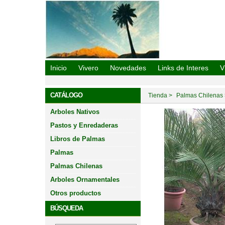
Vivero Oasis De La Campana
Inicio
Vivero
Novedades
Links de Interes
V
CATÁLOGO
Tienda
Palmas Chilenas
Arboles Nativos
Pastos y Enredaderas
Libros de Palmas
Palmas
Palmas Chilenas
Arboles Ornamentales
Otros productos
BÚSQUEDA