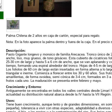
Palma Chilena de 2 años en caja de cartón, especial para regalo.
Nota: En la foto aparece la palma dentro y fuera de la caja. En el precio 
Descripción:
Pasto Gigante longevo y monoico de familia Arecacea. Tronco único de 2
ancho, liso, muy grueso, de tono grisáceo. Esta cubierto de cicatrices fo
25-30 cm de largo y hasta 5 a 6 cm de ancho, que se van aplanando y co
tiempo, formando una espiral alrededor del tronco. Hojas de 4-5 m de largo
Los foliolos de 60 cm de largo están insertados en forma alterna a lo larg
triangular e inerme. Comienza a florecer entre los 30 y 60 años. Sus fru
amarillentas, de forma ovoidea, semi cónica de 3-4 cm, formados en 3 a
frutos cada uno. La maduración se presenta entre febrero y mayo.
Crecimiento y Entorno
:
Antiguamente se encontraba en todos los valles centrales desde Limarí h
actualidad su distribución natural abarca desde la IV hasta la VII Región.
Usos:
Tiene buen crecimiento, aunque lento y de grandes dimensiones, en so
pequeña), tolerancia a vivir con otras especies, adaptabilidad a diversos 
sequía, al frío, a las pestes y a la contaminación del aire. Sus hojas son 