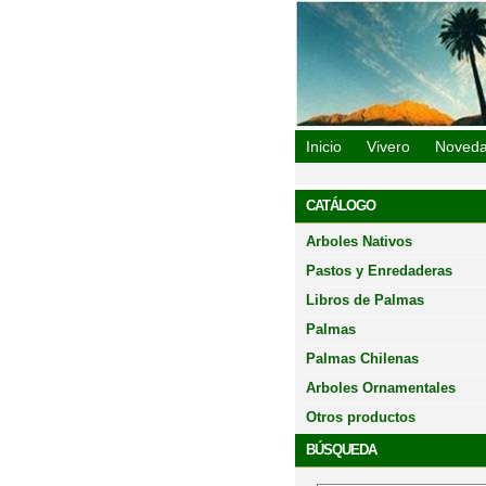
Vivero Oasis 
Inicio
Vivero
Noved
CATÁLOGO
Arboles Nativos
Pastos y Enredaderas
Libros de Palmas
Palmas
Palmas Chilenas
Arboles Ornamentales
OK
TTER
Otros productos
BÚSQUEDA