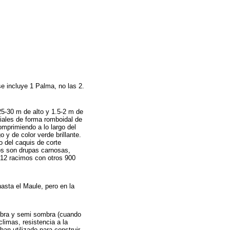
se incluye 1 Palma, no las 2.
5-30 m de alto y 1.5-2 m de
liales de forma romboidal de
mprimiendo a lo largo del
 y de color verde brillante.
o del caquis de corte
tos son drupas carnosas,
 12 racimos con otros 900
asta el Maule, pero en la
mbra y semi sombra (cuando
climas, resistencia a la
han utilizado para construir