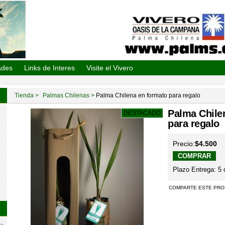
De La Campana
ades
Links de Interes
Visite el Vivero
Tienda
Palmas Chilenas
Palma Chilena en formato para regalo
Palma Chile
DESTACADO
para regalo
Precio:
$4.500
Plazo Entrega: 5 
COMPARTE ESTE PRO