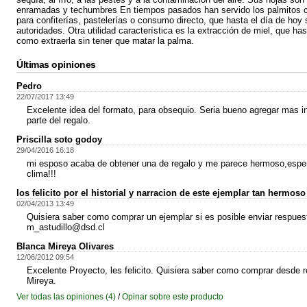
enramadas y techumbres En tiempos pasados han servido los palmitos c
para confiterías, pastelerías o consumo directo, que hasta el día de hoy 
autoridades. Otra utilidad característica es la extracción de miel, que has
como extraerla sin tener que matar la palma.
Últimas opiniones
Pedro
22/07/2017 13:49
Excelente idea del formato, para obsequio. Seria bueno agregar mas 
parte del regalo.
Priscilla soto godoy
29/04/2016 16:18
mi esposo acaba de obtener una de regalo y me parece hermoso,esper
clima!!!
los felicito por el historial y narracion de este ejemplar tan hermoso
02/04/2013 13:49
Quisiera saber como comprar un ejemplar si es posible enviar respues
m_astudillo@dsd.cl
Blanca Mireya Olivares
12/06/2012 09:54
Excelente Proyecto, les felicito. Quisiera saber como comprar desde r
Mireya.
Ver todas las opiniones (4)
/
Opinar sobre este producto