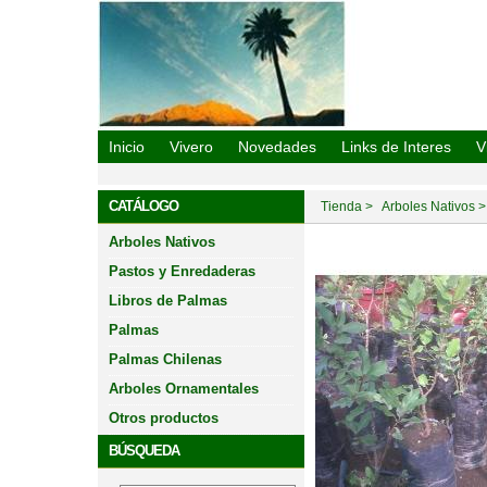
Vivero Oasis De La Campana
Inicio
Vivero
Novedades
Links de Interes
V
CATÁLOGO
Tienda
Arboles Nativos
Arboles Nativos
Pastos y Enredaderas
Libros de Palmas
Palmas
Palmas Chilenas
Arboles Ornamentales
Otros productos
BÚSQUEDA