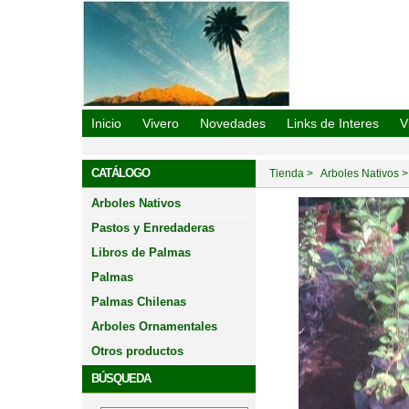
Vivero Oasis De La Campana
Inicio
Vivero
Novedades
Links de Interes
V
CATÁLOGO
Tienda
Arboles Nativos
Arboles Nativos
Pastos y Enredaderas
Libros de Palmas
Palmas
Palmas Chilenas
Arboles Ornamentales
Otros productos
BÚSQUEDA